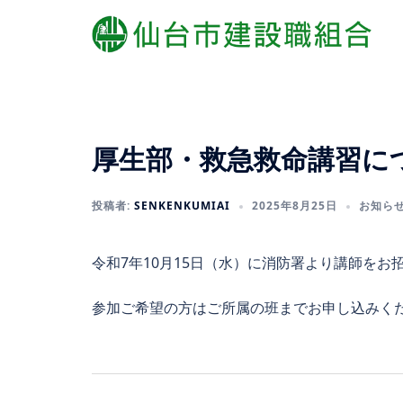
コ
ン
テ
ン
ツ
へ
厚生部・救急救命講習に
ス
キ
ッ
投稿者:
SENKENKUMIAI
2025年8月25日
お知ら
プ
令和7年10月15日（水）に消防署より講師を
参加ご希望の方はご所属の班までお申し込みく
投
稿