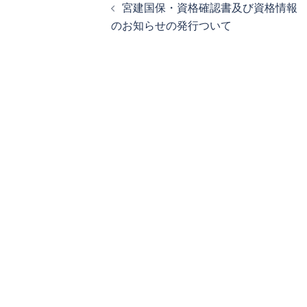
宮建国保・資格確認書及び資格情報
ナ
のお知らせの発行ついて
ビ
ゲ
ー
シ
ョ
ン