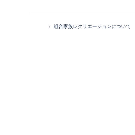
投
稿
組合家族レクリエーションについて
ナ
ビ
ゲ
ー
シ
ョ
ン