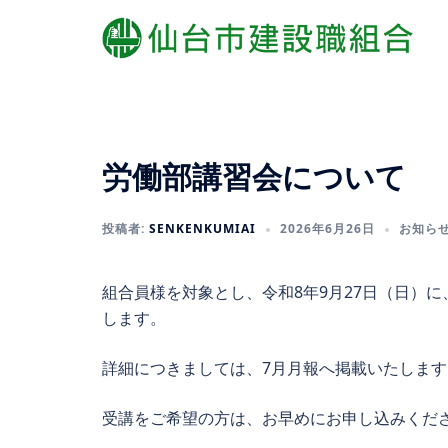
コ
ン
テ
ン
ツ
へ
労働部講習会について
ス
キ
ッ
投稿者:
SENKENKUMIAI
2026年6月26日
お知ら
プ
組合員様を対象とし、令和8年9月27日（日）
します。
詳細につきましては、7月月報へ掲載いたします
受講をご希望の方は、お早めにお申し込みくだ